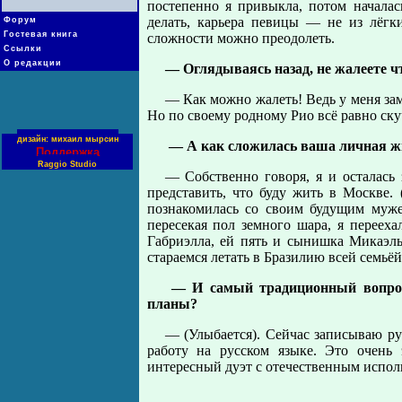
постепенно я привыкла, потом началась
делать, карьера певицы — не из лёгк
Форум
Гостевая книга
сложности можно преодолеть.
Ссылки
О редакции
— Оглядываясь назад, не жалеете чт
— Как можно жалеть! Ведь у меня зам
Но по своему родному Рио всё равно ску
дизайн: михаил мырсин
— А как сложилась ваша личная ж
Поддержка
Raggio Studio
— Собственно говоря, я и осталась 
представить, что буду жить в Москве.
познакомилась со своим будущим мужем
пересекая пол земного шара, я переех
Габриэлла, ей пять и сынишка Микаэль
стараемся летать в Бразилию всей семьёй
— И самый традиционный вопрос 
планы?
— (Улыбается). Сейчас записываю р
работу на русском языке. Это очень
интересный дуэт с отечественным исполн