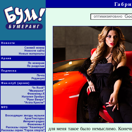
Габри
Новости
Свежий номер
Новости сайта
Новые материалы
Архив
По номерам
По разделам
Подписка
Почта
Редакция
Фан-клуб (архив)
"In Rock"
"Иванушки"
Феномены-Х
Наталия Орейро
"Руки Вверх"
"Агата Кристи"
МР3
Восходящие звезды музыки
АрхиТекстуры
Интернет-радио
Феномены-Х
Рассказы серии "Авантюра"
для меня такое было немыслимо. Конеч
Рассказы серии "Герои спорта"