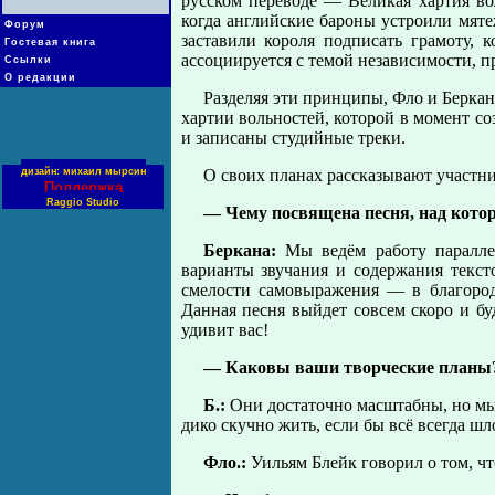
русском переводе — Великая хартия во
когда английские бароны устроили мяте
Форум
заставили короля подписать грамоту, 
Гостевая книга
ассоциируется с темой независимости, 
Ссылки
О редакции
Разделяя эти принципы, Фло и Беркан
хартии вольностей, которой в момент со
и записаны студийные треки.
дизайн: михаил мырсин
О своих планах рассказывают участн
Поддержка
Raggio Studio
— Чему посвящена песня, над котор
Беркана:
Мы ведём работу паралле
варианты звучания и содержания тексто
смелости самовыражения — в благород
Данная песня выйдет совсем скоро и бу
удивит вас!
— Каковы ваши творческие планы
Б.:
Они достаточно масштабны, но мы
дико скучно жить, если бы всё всегда ш
Фло.:
Уильям Блейк говорил о том, чт