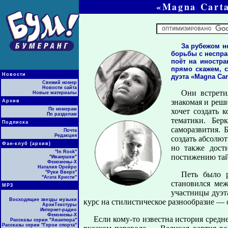
«Magna Carta
За рубежом н
борьбы с неспра
поёт на иностр
прямо скажем, с
Новости
дуэта «Magna Car
Свежий номер
Новости сайта
Они встрети
Новые материалы
знакомая и реши
Архив
По номерам
хочет создать 
По разделам
тематики. Бер
Подписка
cаморазвития. 
Почта
Редакция
создать абсолют
Фан-клуб (архив)
но также дост
"In Rock"
постижению тай
"Иванушки"
Феномены-Х
Наталия Орейро
"Руки Вверх"
Петь было 
"Агата Кристи"
становился ме
МР3
участницы дуэт
Восходящие звезды музыки
курс на стилистическое разнообразие — о
АрхиТекстуры
Интернет-радио
Феномены-Х
Если кому-то известна история средне
Рассказы серии "Авантюра"
Рассказы серии "Герои спорта"