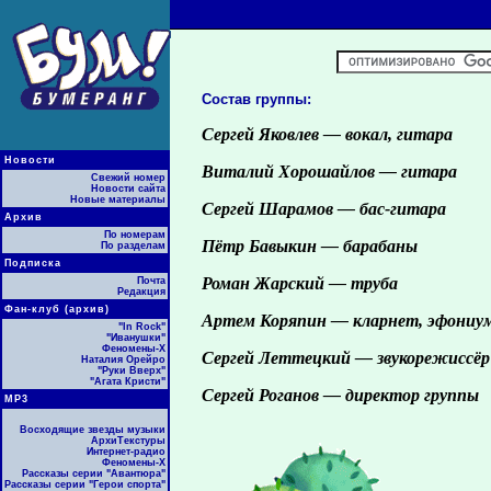
Состав группы:
Сергей Яковлев — вокал, гитара
Новости
Виталий Хорошайлов — гитара
Свежий номер
Новости сайта
Новые материалы
Сергей Шарамов — бас-гитара
Архив
По номерам
Пётр Бавыкин — барабаны
По разделам
Подписка
Роман Жарский — труба
Почта
Редакция
Фан-клуб (архив)
Артем Коряпин — кларнет, эфониу
"In Rock"
"Иванушки"
Феномены-Х
Сергей Леттецкий — звукорежиссёр 
Наталия Орейро
"Руки Вверх"
"Агата Кристи"
Сергей Роганов — директор группы
МР3
Восходящие звезды музыки
АрхиТекстуры
Интернет-радио
Феномены-Х
Рассказы серии "Авантюра"
Рассказы серии "Герои спорта"