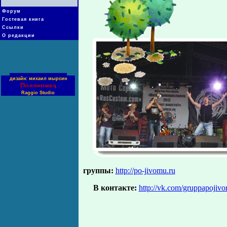
Форум
Гостевая книга
Ссылки
О редакции
дизайн: михаил мырсин
Поддержка
Raggio Studio
группы:
http://po-jivomu.ru
В контакте:
http://vk.com/gruppapojiv