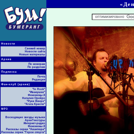
«Ден
Новости
Свежий номер
Новости сайта
Новые материалы
Архив
По номерам
По разделам
Подписка
Почта
Редакция
Фан-клуб (архив)
"In Rock"
"Иванушки"
Феномены-Х
Наталия Орейро
"Руки Вверх"
"Агата Кристи"
МР3
Восходящие звезды музыки
АрхиТекстуры
Интернет-радио
Феномены-Х
Рассказы серии "Авантюра"
Рассказы серии "Герои спорта"