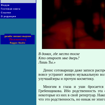
Форум
Гостевая книга
Ссылки
О редакции
дизайн: михаил мырсин
Поддержка
Raggio Studio
В домах, где место тоске
Кто откроет мне дверь?
Лишь Ты.»
Денис сотоварищи даже записи распро
вовсе устранит живую музыкальную вол
улучшайзеры и прочую косметику.
Многим в глаза и уши бросается 
Гребенщикова. Ибо родственность эта
некоторые из них в свой репертуар. Нак
что это родственность, но ника