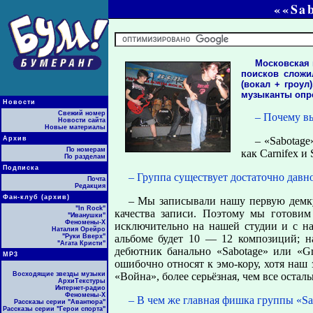
««Sa
Московская 
поисков сложил
(вокал + гроул
музыканты опред
Новости
Свежий номер
– Почему в
Новости сайта
Новые материалы
Архив
– «Sabotage
По номерам
как Carnifex и
По разделам
Подписка
– Группа существует достаточно давно
Почта
Редакция
Фан-клуб (архив)
– Мы записывали нашу первую демку
"In Rock"
качества записи. Поэтому мы готовим
"Иванушки"
Феномены-Х
исключительно на нашей студии и с на
Наталия Орейро
"Руки Вверх"
альбоме будет 10 — 12 композиций; на
"Агата Кристи"
дебютник банально «Sabotage» или «Grea
МР3
ошибочно относят к эмо-кору, хотя наш 
Восходящие звезды музыки
«Война», более серьёзная, чем все остал
АрхиТекстуры
Интернет-радио
Феномены-Х
– В чем же главная фишка группы «Sa
Рассказы серии "Авантюра"
Рассказы серии "Герои спорта"