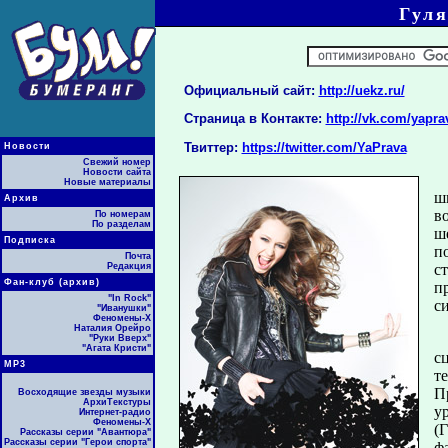
Гул
Официальный сайт:
http://uekz.ru/
Страница в Контакте:
http://vk.com/yapra
Твиттер:
https://twitter.com/YaPrava
Новости
Свежий номер
Новости сайта
Новые материалы
ш
Архив
в
По номерам
По разделам
ш
Подписка
п
Почта
с
Редакция
Фан-клуб (архив)
п
"In Rock"
с
"Иванушки"
Феномены-Х
Наталия Орейро
"Руки Вверх"
"Агата Кристи"
с
МР3
т
П
Восходящие звезды музыки
АрхиТекстуры
у
Интернет-радио
Феномены-Х
(
Рассказы серии "Авантюра"
Рассказы серии "Герои спорта"
ф