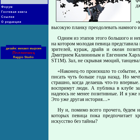
д
Форум
Гостевая книга
Ссылки
«
О редакции
высокую планку преодолевать намного ин
Одним из этапов этого большого и неп
на котором молодая певица представила
зрителей, кураж, драйв и океан пози
дизайн: михаил мырсин
Поддержка
Дмитрием Калининым и Евгением Харла
Raggio Studio
ST1M). Зал, не скрывая эмоций, танцева
«Наконец-то произошло то событие, 
писать чуть больше года назад. Но ме
страшно, когда делаешь что-то впервые
воспримут люди. А публика в клубе за
надеюсь не менее позитивные. И я уже н
Это уже другая история…»
Ну и, помимо всего прочего, будем н
которых певица пока предпочитает хр
искусство без тайны?