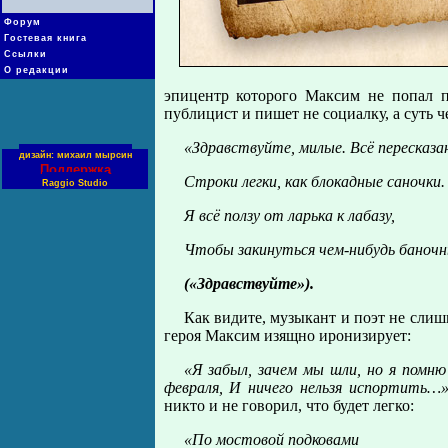
Форум
Гостевая книга
Ссылки
О редакции
эпицентр которого Максим не попал п
публицист и пишет не социалку, а суть ч
«Здравствуйте, милые. Всё пересказа
дизайн: михаил мырсин
Поддержка
Строки легки, как блокадные саночки.
Raggio Studio
Я всё ползу от ларька к лабазу,
Чтобы закинуться чем-нибудь бано
(«Здравствуйте»).
Как видите, музыкант и поэт не сли
героя Максим изящно иронизирует:
«Я забыл, зачем мы шли, но я помню
февраля, И ничего нельзя испортить…
никто и не говорил, что будет легко:
«По мостовой подковами