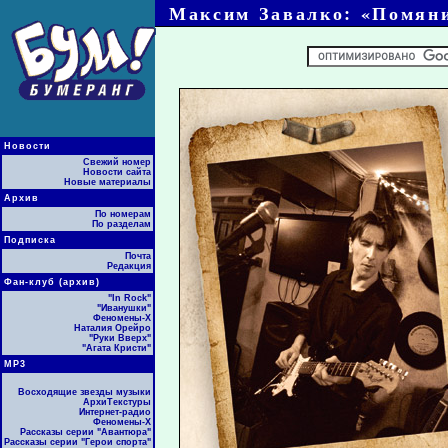
Максим Завалко: «Помяни,
Новости
Свежий номер
Новости сайта
Новые материалы
Архив
По номерам
По разделам
Подписка
Почта
Редакция
Фан-клуб (архив)
"In Rock"
"Иванушки"
Феномены-Х
Наталия Орейро
"Руки Вверх"
"Агата Кристи"
МР3
Восходящие звезды музыки
АрхиТекстуры
Интернет-радио
Феномены-Х
Рассказы серии "Авантюра"
Рассказы серии "Герои спорта"