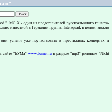
имаю"
od.". MC X - один из представителей русскоязычного гангста-
ольно известной в Германии группы Intersquad, в целом, можно
е они успели уже поучаствовать в престижных концертах и
на сайте "БУМа"
www.bumer.ru
в разделе "mp3" рэповым "Nicht