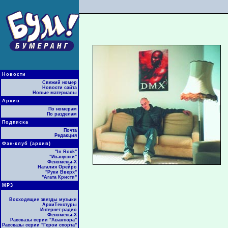
Новости
Свежий номер
Новости сайта
Новые материалы
Архив
По номерам
По разделам
Подписка
Почта
Редакция
Фан-клуб (архив)
"In Rock"
"Иванушки"
Феномены-Х
Наталия Орейро
"Руки Вверх"
"Агата Кристи"
МР3
Восходящие звезды музыки
АрхиТекстуры
Интернет-радио
Феномены-Х
Рассказы серии "Авантюра"
Рассказы серии "Герои спорта"