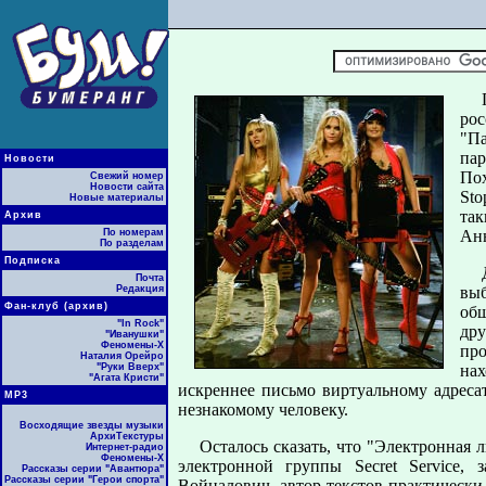
рос
"Па
пар
Новости
Пох
Свежий номер
Новости сайта
Sto
Новые материалы
так
Архив
По номерам
Анн
По разделам
Подписка
Почта
Редакция
выб
Фан-клуб (архив)
об
"In Rock"
дру
"Иванушки"
Феномены-Х
про
Наталия Орейро
"Руки Вверх"
нах
"Агата Кристи"
искреннее письмо виртуальному адресат
МР3
незнакомому человеку.
Восходящие звезды музыки
АрхиТекстуры
Осталось сказать, что "Электронная
Интернет-радио
Феномены-Х
электронной группы Secret Service,
Рассказы серии "Авантюра"
Рассказы серии "Герои спорта"
Войналович, автор текстов практически