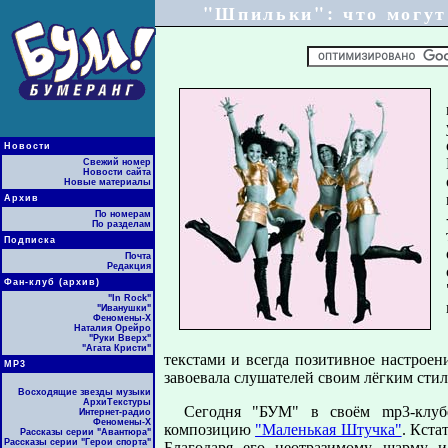
"Шпильки": что могут
Новости
Свежий номер
Новости сайта
Новые материалы
Архив
По номерам
По разделам
Подписка
Почта
Редакция
Фан-клуб (архив)
"In Rock"
"Иванушки"
Феномены-Х
Наталия Орейро
"Руки Вверх"
"Агата Кристи"
текстами и всегда позитивное настроен
МР3
завоевала слушателей своим лёгким сти
Восходящие звезды музыки
АрхиТекстуры
Сегодня "БУМ" в своём mp3-клуб
Интернет-радио
Феномены-Х
композицию
"Маленькая Штучка"
. Кста
Рассказы серии "Авантюра"
Рассказы серии "Герои спорта"
Благодаря его неотразимому шарму и