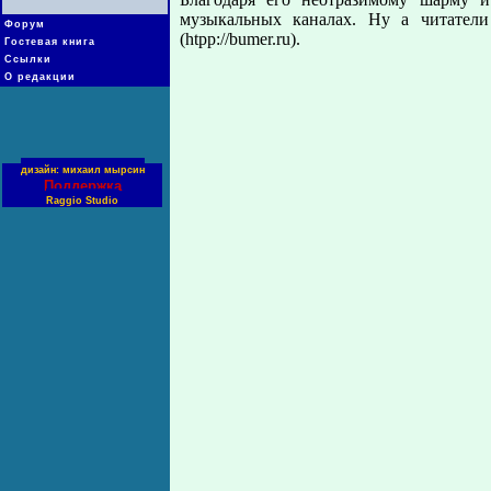
музыкальных каналах. Ну а читател
Форум
(htpp://bumer.ru).
Гостевая книга
Ссылки
О редакции
дизайн: михаил мырсин
Поддержка
Raggio Studio