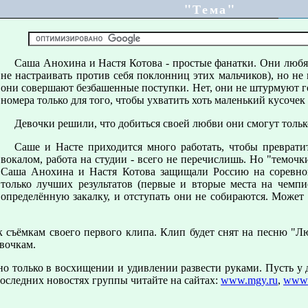
"Тема"
Саша Анохина и Настя Котова - простые фанатки. Они любя
не настраивать против себя поклонниц этих мальчиков), но не
они совершают безбашенные поступки. Нет, они не штурмуют го
номера только для того, чтобы ухватить хоть маленький кусочек
Девочки решили, что добиться своей любви они смогут тольк
Саше и Насте приходится много работать, чтобы преврати
вокалом, работа на студии - всего не перечислишь. Но "темоч
Саша Анохина и Настя Котова защищали Россию на соревнова
только лучших результатов (первые и вторые места на чемпи
определённую закалку, и отступать они не собираются. Может
 съёмкам своего первого клипа. Клип будет снят на песню "Лю
вочкам.
о только в восхищении и удивлении развести руками. Пусть у 
оследних новостях группы читайте на сайтах:
www.mgy.ru
,
www.