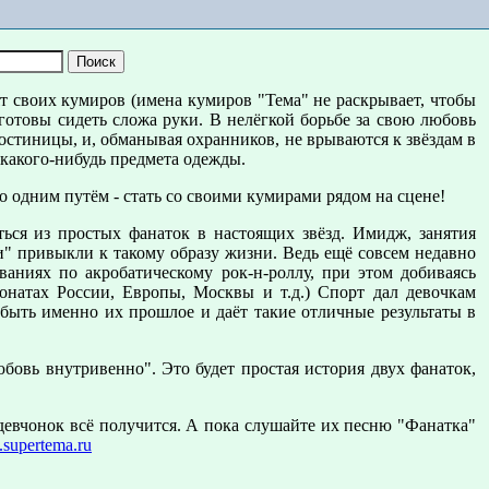
т своих кумиров (имена кумиров "Тема" не раскрывает, чтобы
 готовы сидеть сложа руки. В нелёгкой борьбе за свою любовь
стиницы, и, обманывая охранников, не врываются к звёздам в
 какого-нибудь предмета одежды.
о одним путём - стать со своими кумирами рядом на сцене!
ться из простых фанаток в настоящих звёзд. Имидж, занятия
ки" привыкли к такому образу жизни. Ведь ещё совсем недавно
ниях по акробатическому рок-н-роллу, при этом добиваясь
онатах России, Европы, Москвы и т.д.) Спорт дал девочкам
 быть именно их прошлое и даёт такие отличные результаты в
бовь внутривенно". Это будет простая история двух фанаток,
девчонок всё получится. А пока слушайте их песню "Фанатка"
supertema.ru