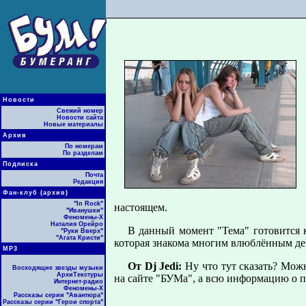
Новости
Свежий номер
Новости сайта
Новые материалы
Архив
По номерам
По разделам
Подписка
Почта
Редакция
Фан-клуб (архив)
"In Rock"
настоящем.
"Иванушки"
Феномены-Х
Наталия Орейро
В данный момент "Тема" готовится к
"Руки Вверх"
"Агата Кристи"
которая знакома многим влюблённым де
МР3
От Dj Jedi:
Ну что тут сказать? Можн
Восходящие звезды музыки
АрхиТекстуры
на сайте "БУМа", а всю информацию о п
Интернет-радио
Феномены-Х
Рассказы серии "Авантюра"
Рассказы серии "Герои спорта"