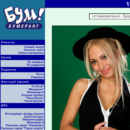
Y
Новости
Свежий номер
Новости сайта
Новые материалы
Архив
По номерам
По разделам
Подписка
Почта
Редакция
Фан-клуб (архив)
"In Rock"
"Иванушки"
Феномены-Х
Наталия Орейро
"Руки Вверх"
"Агата Кристи"
МР3
Восходящие звезды музыки
АрхиТекстуры
Интернет-радио
Феномены-Х
Рассказы серии "Авантюра"
Рассказы серии "Герои спорта"