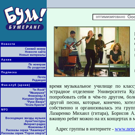
Новости
Свежий номер
Новости сайта
Новые материалы
Архив
По номерам
По разделам
Подписка
Почта
Редакция
Фан-клуб (архив)
время музыкальное училище по класс
"In Rock"
эстрадное отделение Университета К
"Иванушки"
Феномены-Х
попробовать себя в чём-то другом, бол
Наталия Орейро
другой песни, которые, конечно, хоте
"Руки Вверх"
"Агата Кристи"
собственно и организовалась эта групп
МР3
Лазаренко Михаил (гитара), Борисов Ал
вживую ребят можно на их концертах в 
Восходящие звезды музыки
АрхиТекстуры
Интернет-радио
Феномены-Х
Адрес группы в интернете -
www.nepo
Рассказы серии "Авантюра"
Рассказы серии "Герои спорта"