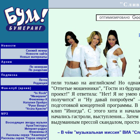
"Слив
Новости
Свежий номер
Новости сайта
Новые материалы
Архив
По номерам
По разделам
Подписка
Почта
пели только на английском! Но одна
Редакция
"Отпетые мошенники", "Гости из будуще
Фан-клуб (архив)
проект!" Я ответила: "Нет! Я не умею 
"In Rock"
"Иванушки"
получится" и "Ну давай попробуем" –
Феномены-Х
Наталия Орейро
подготовкой концертной программы. В 
"Руки Вверх"
"Агата Кристи"
клип "Иногда". С этого хита и начала
МР3
начались гастроли, выступления... Затем
выдуманным прессой скандалом, просто 
Восходящие звезды музыки
АрхиТекстуры
Интернет-радио
– В чём "музыкальная миссия" ВИА "Сл
Феномены-Х
Рассказы серии "Авантюра"
Рассказы серии "Герои спорта"