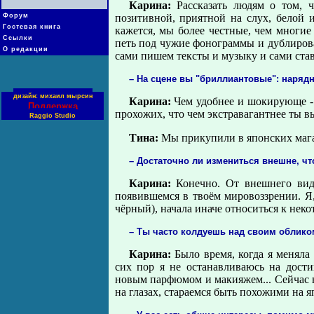
Карина:
Рассказать людям о том, ч
Форум
позитивной, приятной на слух, белой 
Гостевая книга
кажется, мы более честные, чем многие
Ссылки
петь под чужие фонограммы и дублировать
О редакции
сами пишем тексты и музыку и сами став
– На сцене вы "бриллиантовые": нарядн
дизайн: михаил мырсин
Карина:
Чем удобнее и шокирующе - 
Поддержка
прохожих, что чем экстравагантнее ты в
Raggio Studio
Тина:
Мы прикупили в японских мага
– Достаточно ли измениться внешне, ч
Карина:
Конечно. От внешнего вида
появившемся в твоём мировоззрении. Я,
чёрный), начала иначе относиться к нек
– Ты часто колдуешь над своим облико
Карина:
Было время, когда я меняла
сих пор я не останавливаюсь на дост
новым парфюмом и макияжем... Сейчас в
на глазах, стараемся быть похожими на я