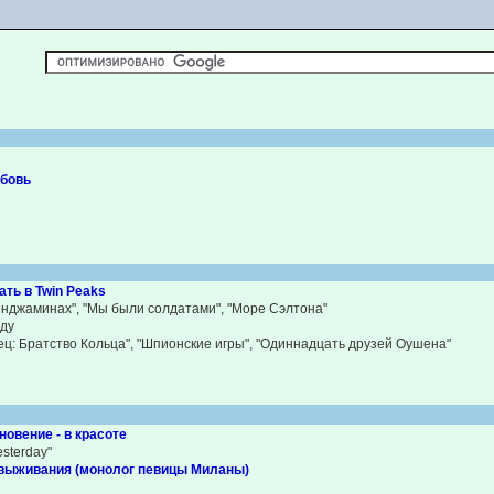
И
юбовь
ть в Twin Peaks
енджаминах", "Мы были солдатами", "Море Сэлтона"
нду
ц: Братство Кольца", "Шпионские игры", "Одиннадцать друзей Оушена"
новение - в красоте
esterday"
и выживания (монолог певицы Миланы)