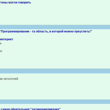
стены могли говорить
"Программирование - та область, в которой можно преуспеть!"
интернет
ь
но
ма читателей
: самая обаятельная "латиноамериканка"