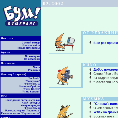
03-2002
ОТ РЕDАКЦИ
Новости
Еще раз про л
Свежий номер
Новости сайта
Новые материалы
Архив
По номерам
По разделам
Подписка
КИNО
Почта
Добро пожалова
Редакция
Скоро. "Все о Б
Фан-клуб (архив)
24 кадра в секу
"In Rock"
"Иванушки"
"Властелин Коле
Феномены-Х
Наталия Орейро
"Руки Вверх"
"Агата Кристи"
МР3
МУZЫКА
Восходящие звезды музыки
АрхиТекстуры
"Сливки": вдох
Интернет-радио
О чем звонит "Y
Феномены-Х
Рассказы серии "Авантюра"
Успех на гран
Рассказы серии "Герои спорта"
Восьмая нота
Форум