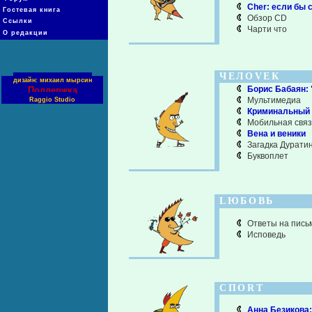
Cher: если бы 
Гостевая книга
Обзор CD
Ссылки
Чарти что
О редакции
ЧЕЛОVЕК
дизайн: михаил мырсин
Борис Бабаян: 
Поддержка
Мультимедиа
Raggio Studio
Криминальный 
Мобильная связ
Вена и веники
Загадка Дурати
Буквоплет
LЮБОВЬ
Ответы на пись
Исповедь
СПОRТ
Анна Безикова