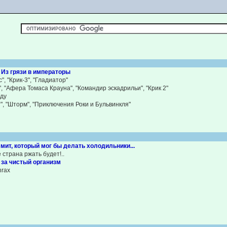
 Из грязи в императоры
", "Крик-3", "Гладиатор"
, "Афера Томаса Крауна", "Командир эскадрильи", "Крик 2"
нду
", "Шторм", "Приключения Роки и Бульвинкля"
мит, который мог бы делать холодильники...
 страна ржать будет!..
2 за чистый организм
hrax