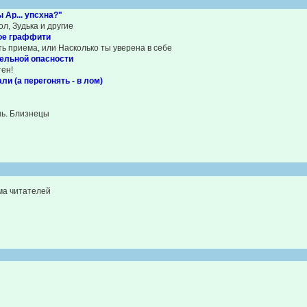
 Ар... упсхна?"
ол, Зудька и другие
ое граффити
ь приема, или Насколько ты уверена в себе
тельной опасности
тен!
ли (а перегонять - в лом)
нь. Близнецы
ма читателей