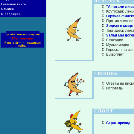
ЧЕЛОVЕК
Гостевая книга
"А читали ли вы
Ссылки
Крутохарк, Лекц
О редакции
Горячее финск
Против лома ест
Зодиак в смер
Торг здесь умес
дизайн: михаил мырсин
Запад мы догна
Поддержка
Сенсации
Raggio Studio - красивые
Мультимедиа
сайты
Гороскоп на ию
Буквоплет
LЮБОВЬ
Ответы на пись
Исповедь
СПОRТ
Стрит-прикид