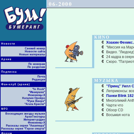
06-2000
КИNО
Хоакин Феникс.
Новости
"Миссия на Марс
Свежий номер
Новости сайта
Видео. "Людоед"
Новые материалы
24 кадра в секу
Архив
Скоро. "Патриот
По номерам
По разделам
Подписка
Почта
Редакция
МУZЫКА
Фан-клуб (архив)
"Принц" Уилл С
"In Rock"
Леприконсы: все
"Иванушки"
Феномены-Х
Панки Blink 18
Наталия Орейро
Многоликий Ant
"Руки Вверх"
"Агата Кристи"
Чарти что
МР3
Обзор CD
Восходящие звезды музыки
Восьмая нота
АрхиТекстуры
Интернет-радио
Феномены-Х
Рассказы серии "Авантюра"
Рассказы серии "Герои спорта"
Форум