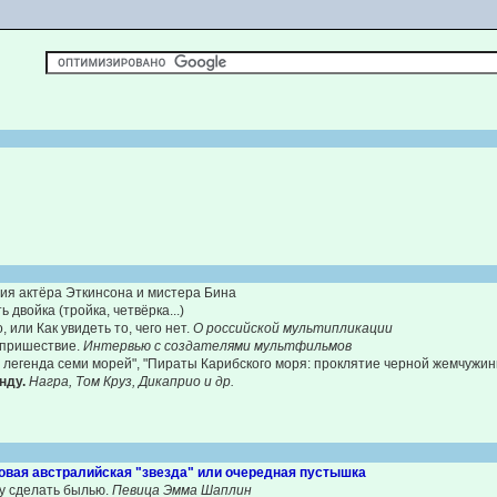
И
ия актёра Эткинсона и мистера Бина
 двойка (тройка, четвёрка...)
 или Как увидеть то, чего нет.
О российской мультипликации
 пришествие.
Интервью с создателями мультфильмов
 легенда семи морей", "Пираты Карибского моря: проклятие черной жемчужины
унду.
Награ, Том Круз, Дикаприо и др.
 новая австралийская "звезда" или очередная пустышка
ку сделать былью.
Певица Эмма Шаплин