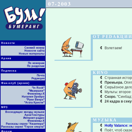
07-2003
ОТ РЕDАКЦИ
Новости
Взлетаем!
Свежий номер
Новости сайта
Новые материалы
Архив
По номерам
По разделам
Подписка
КИNО
Почта
Странная истор
Редакция
Премьера.
Опять
Фан-клуб (архив)
Сюрьёзное дело,
"In Rock"
"Иванушки"
Мульты: второе
Феномены-Х
Скоро.
"Синбад:
Наталия Орейро
"Руки Вверх"
24 кадра в сек
"Агата Кристи"
МР3
Восходящие звезды музыки
АрхиТекстуры
Интернет-радио
МУZЫКА
Феномены-Х
Рассказы серии "Авантюра"
Holly Valance:
Рассказы серии "Герои спорта"
Поёт, чтоб сказ
Форум