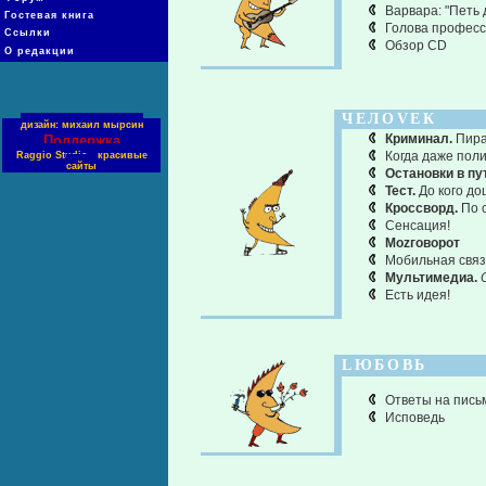
Варвара: "Петь 
Гостевая книга
Голова професс
Ссылки
Обзор CD
О редакции
ЧЕЛОVЕК
дизайн: михаил мырсин
Криминал.
Пира
Поддержка
Когда даже пол
Raggio Studio - красивые
сайты
Остановки в пу
Тест.
До кого до
Кроссворд.
По с
Сенсация!
Моzговорот
Мобильная связ
Мультимедиа.
Есть идея!
LЮБОВЬ
Ответы на пись
Исповедь