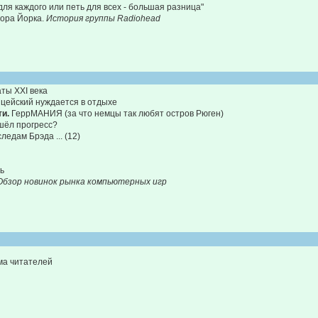
для каждого или петь для всех - большая разница"
ора Йорка.
История группы Radiohead
ты ХХI века
ицейский нуждается в отдыхе
ти.
ГеррМАНИЯ (за что немцы так любят остров Рюген)
шёл прогресс?
ледам Брэда ... (12)
ь
Обзор новинок рынка компьютерных игр
ма читателей