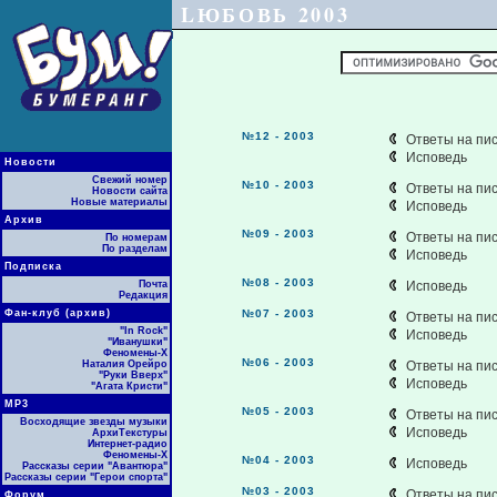
LЮБОВЬ 2003
№12 - 2003
Ответы на пи
Исповедь
Новости
Свежий номер
№10 - 2003
Ответы на пи
Новости сайта
Новые материалы
Исповедь
Архив
№09 - 2003
Ответы на пи
По номерам
По разделам
Исповедь
Подписка
№08 - 2003
Почта
Исповедь
Редакция
Фан-клуб (архив)
№07 - 2003
Ответы на пи
"In Rock"
Исповедь
"Иванушки"
Феномены-Х
№06 - 2003
Наталия Орейро
Ответы на пи
"Руки Вверх"
Исповедь
"Агата Кристи"
МР3
№05 - 2003
Ответы на пи
Восходящие звезды музыки
Исповедь
АрхиТекстуры
Интернет-радио
Феномены-Х
№04 - 2003
Исповедь
Рассказы серии "Авантюра"
Рассказы серии "Герои спорта"
№03 - 2003
Ответы на пи
Форум