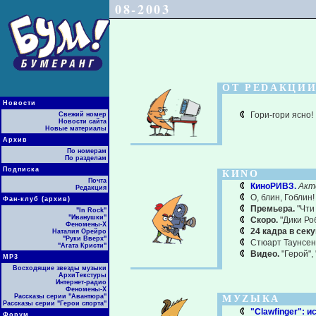
08-2003
ОТ РЕDАКЦИ
Новости
Гори-гори ясно!
Свежий номер
Новости сайта
Новые материалы
Архив
По номерам
По разделам
Подписка
КИNО
Почта
КиноРИВЗ.
Акт
Редакция
О, блин, Гоблин!
Фан-клуб (архив)
Премьера.
"Чти
"In Rock"
"Иванушки"
Скоро.
"Дики Ро
Феномены-Х
24 кадра в секу
Наталия Орейро
"Руки Вверх"
Стюарт Таунсен
"Агата Кристи"
Видео.
"Герой",
МР3
Восходящие звезды музыки
АрхиТекстуры
Интернет-радио
Феномены-Х
Рассказы серии "Авантюра"
МУZЫКА
Рассказы серии "Герои спорта"
"Clawfinger": и
Форум