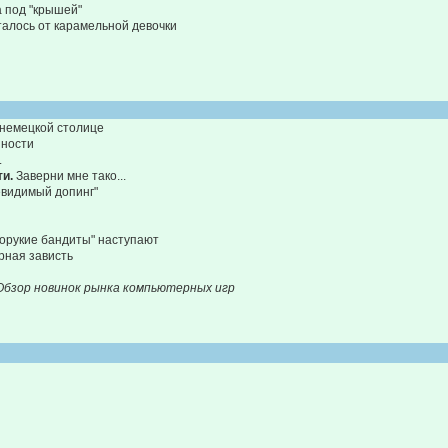
а под "крышей"
сталось от карамельной девочки
 немецкой столице
ности
.
ти.
Заверни мне тако...
видимый допинг"
орукие бандиты" наступают
рная зависть
Обзор новинок рынка компьютерных игр