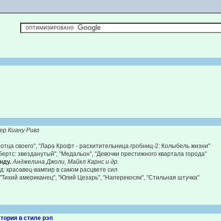
И
ер Киану Ривз
 отца своего", "Лара Крофт - расхитительница гробниц-2: Колыбель жизни"
бертс: звезданутый", "Медальон", "Девочки престижного квартала города"
нду.
Анджелина Джоли, Майкл Карнс и др.
д: красавец-вампир в самом расцвете сил
 "Тихий американец", "Юлий Цезарь", "Наперекосяк", "Стильная штучка"
стория в стиле рэп