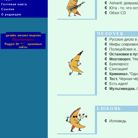
Ashanti: девушк
Гостевая книга
Юта - то, что о
Ссылки
Обзоr CD
О редакции
ЧЕЛОVЕК
дизайн: михаил мырсин
Русское диско в
Поддержка
Мифы современ
Raggio Studio - красивые
сайты
Полицейские и..
Остановки в пу
Моzговорот.
"Не
Букvокросс
Сенсация!
Криминал.
"Одн
Тест.
Чёрная-чё
Есть идея!
Мультимедиа.
LЮБОВЬ
Исповедь