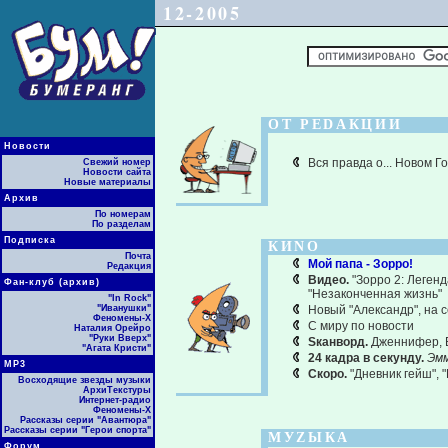
12-2005
ОТ РЕDАКЦИИ
Новости
Вся правда о... Новом Го
Свежий номер
Новости сайта
Новые материалы
Архив
По номерам
По разделам
Подписка
КИNО
Почта
Мой папа - Зорро!
Редакция
Видео.
"Зорро 2: Легенд
Фан-клуб (архив)
"Незаконченная жизнь"
"In Rock"
"Иванушки"
Новый "Александр", на с
Феномены-Х
С миру по новости
Наталия Орейро
"Руки Вверх"
Sканворд.
Дженнифер, Б
"Агата Кристи"
24 кадра в секунду.
Эмм
МР3
Скоро.
"Дневник гейш", "
Восходящие звезды музыки
АрхиТекстуры
Интернет-радио
Феномены-Х
Рассказы серии "Авантюра"
Рассказы серии "Герои спорта"
МУZЫКА
Форум