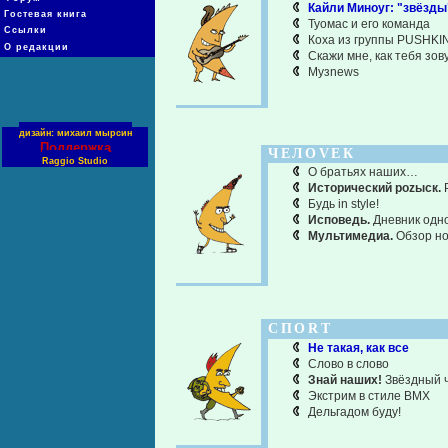
Кайли Миноуг: "звёзды"
Гостевая книга
Туомас и его команда
Ссылки
Коха из группы PUSHKIN
О редакции
Скажи мне, как тебя зов
Музnews
дизайн: михаил мырсин
Поддержка
ЧЕЛОVЕК
Raggio Studio
О братьях наших…
Исторический роzыск.
Будь in style!
Исповедь.
Дневник одн
Мультимедиа.
Обзор но
СПОRТ
Не такая, как все
Слово в слово
Знай наших!
Звёздный ч
Экстрим в стиле BMX
Дельгадом буду!