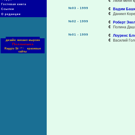
Люби меня кр
Гостевая книга
№03 - 1999
Вадим Башк
Ссылки
Даниил Коре
О редакции
№02 - 1999
Роберт Экел
Полина Дашко
№01 - 1999
Лоуренс Бло
Василий Гол
дизайн: михаил мырсин
Поддержка
Raggio Studio - красивые
сайты