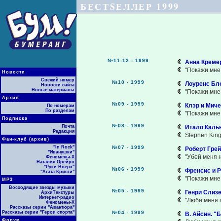
БЕСТSЕЛЛЕР 1999
№11-12 - 1999
Анна Кремер
"Покажи мне 
Новости
Свежий номер
№10 - 1999
Лоуренс Бло
Новости сайта
Новые материалы
"Покажи мне 
Архив
№09 - 1999
Клэр и Мич
По номерам
По разделам
"Покажи мне 
Подписка
№08 - 1999
Почта
Итало Каль
Редакция
Stephen Kin
Фан-клуб (архив)
"In Rock"
№07 - 1999
Роберт Грей
"Иванушки"
"Убей меня н
Феномены-Х
Наталия Орейро
"Руки Вверх"
№06 - 1999
Френсис и Р
"Агата Кристи"
"Покажи мне 
МР3
Восходящие звезды музыки
№05 - 1999
Генри Слизе
АрхиТекстуры
Интернет-радио
"Люби меня п
Феномены-Х
Рассказы серии "Авантюра"
Рассказы серии "Герои спорта"
№04 - 1999
В. Айсин. "
Форум