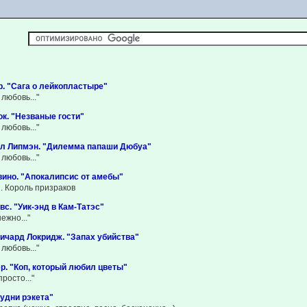
. "Сага о лейкопластыре"
любовь..."
к. "Незваные гости"
любовь..."
ел Липмэн. "Дилемма папаши Дюбуа"
любовь..."
вино. "Апокалипсис от амебы"
g. Король призраков
вс. "Уик-энд в Кам-Татэс"
ежно..."
ичард Локридж. "Запах убийства"
любовь..."
р. "Коп, который любил цветы"
росто..."
Будни рэкета"