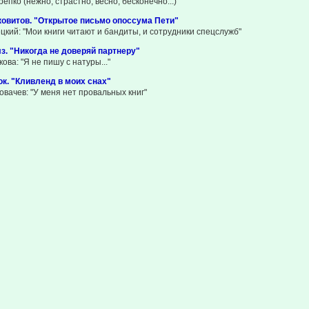
епко (нежно, страстно, весно, бесконечно...)
овитов. "Открытое письмо опоссума Пети"
цкий: "Мои книги читают и бандиты, и сотрудники спецслужб"
з. "Никогда не доверяй партнеру"
ва: "Я не пишу с натуры..."
к. "Кливленд в моих снах"
овачев: "У меня нет провальных книг"