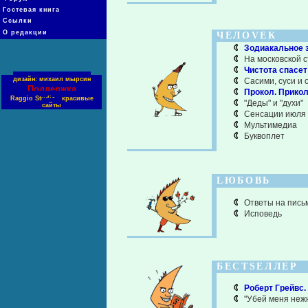
Гостевая книга
Ссылки
О редакции
ЧЕЛОVЕК
Зодиакальное 
На московской с
Чистота спасет
дизайн: михаил мырсин
Сасими, суси и о
Поддержка
Прокол. Прико
Raggio Studio - красивые
"Деды" и "духи"
сайты
Сенсации июля
Мультимедиа
Буквоплет
LЮБОВЬ
Ответы на пись
Исповедь
БЕСТSЕЛЛЕР
Роберт Грейвс.
"Убей меня нежн