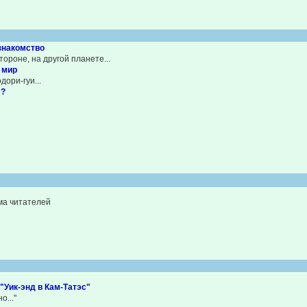
знакомство
тороне, на другой планете...
 мир
дори-гуи...
л?
ма читателей
 "Уик-энд в Кам-Татэс"
о..."