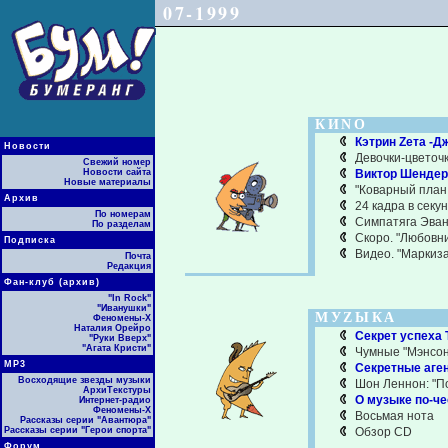
07-1999
КИNО
Кэтрин Zета -Д
Новости
Девочки-цветоч
Свежий номер
Новости сайта
Виктор Шендеро
Новые материалы
"Коварный план 
Архив
24 кадра в секу
По номерам
Симпатяга Эван
По разделам
Скоро. "Любовник
Подписка
Видео. "Маркиза"
Почта
Редакция
Фан-клуб (архив)
"In Rock"
"Иванушки"
МУZЫКА
Феномены-Х
Наталия Орейро
Секрет успеха 
"Руки Вверх"
"Агата Кристи"
Чумные "Мэнсо
МР3
Секретные аген
Восходящие звезды музыки
Шон Леннон: "П
АрхиТекстуры
О музыке по-ч
Интернет-радио
Феномены-Х
Восьмая нота
Рассказы серии "Авантюра"
Рассказы серии "Герои спорта"
Обзор CD
Форум