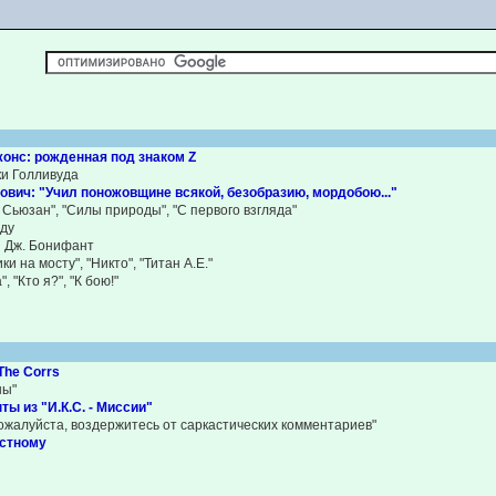
жонс: рожденная под знаком Z
ки Голливуда
вич: "Учил поножовщине всякой, безобразию, мордобою..."
Сьюзан", "Силы природы", "С первого взгляда"
нду
 Дж. Бонифант
и на мосту", "Никто", "Титан А.Е."
, "Кто я?", "К бою!"
The Corrs
ны"
ты из "И.К.С. - Миссии"
ожалуйста, воздержитесь от саркастических комментариев"
естному