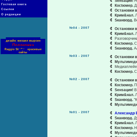
Sенsация!
Н
Гостевая книга
Косtюмер.
Д
Ссылки
Остановки в
О редакции
Крим&нал.
Л
Sканворд.
В
№04 - 2007
Остановки в
Крим&нал.
Л
Разговорчики
дизайн: михаил мырсин
Косtюмер.
С
Поддержка
Sканворд.
A
Raggio Studio - красивые
сайты
№03 - 2007
Остановки в
Мультимед
Медиаплейер,
Косtюмер.
С
№02 - 2007
Остановки в
Косtюмер.
П
Sенsация!
В
Крим&нал.
Л
Sканворд.
"К
Мультимед
№01 - 2007
Александр Б
Sканворд.
Д
Крим&нал.
Л
Косtюмер.
Н
Мультимед