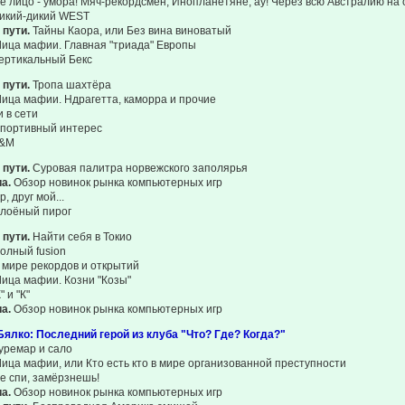
е лицо - умора! Мяч-рекордсмен; Инопланетяне, ау! Через всю Австралию на
икий-дикий WEST
 пути.
Тайны Каора, или Без вина виноватый
ица мафии. Главная "триада" Европы
ертикальный Бекс
 пути.
Тропа шахтёра
ица мафии. Ндрагетта, каморра и прочие
 в сети
портивный интерес
&M
 пути.
Суровая палитра норвежского заполярья
иа.
Обзор новинок рынка компьютерных игр
 друг мой...
лоёный пирог
 пути.
Найти себя в Токио
олный fusion
 мире рекордов и открытий
ица мафии. Козни "Козы"
" и "К"
иа.
Обзор новинок рынка компьютерных игр
ялко: Последний герой из клуба "Что? Где? Когда?"
уремар и сало
ица мафии, или Кто есть кто в мире организованной преступности
е спи, замёрзнешь!
иа.
Обзор новинок рынка компьютерных игр