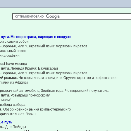
 пути. Метеор страна, парящая в воздухе
ой с самим собой
-Воробья, Или "Секретный язык" моряков и пиратов
упальный сезон
инд-рафтинг
ust-have месяца
 пути.
Легенда Крыма: Бахчисарай
-Воробья, Или "Секретный язык" моряков и пиратов
ий розыск.
Не верь глазам своим, или Оружие скрытое и эффективное
пилки из Африки
розрачный автомобиль, Зелёная гора, Четвероногий покупатель
 пути.
Розыгрыш по-морскому
йником"
вобода выбора
а.
Обзор новинок рынка компьютерных игр
оризонтальная Лавин
бе путь
...
Дне Победы