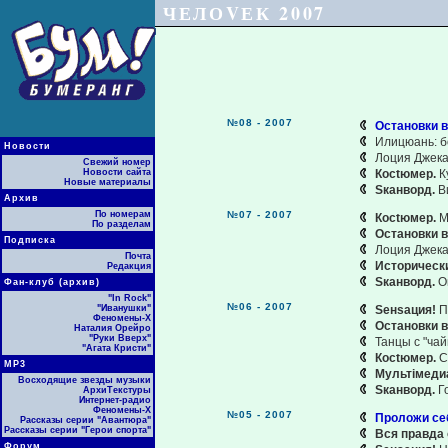
ЧЕЛОVЕК 2007
№08 - 2007
Остановки в
Илицюань: б
Новости
Лоция Джека
Свежий номер
Новости сайта
Косtюмер.
К
Новые материалы
Sканворд.
В
Архив
По номерам
№07 - 2007
Косtюмер.
M
По разделам
Остановки в
Подписка
Лоция Джека
Почта
Историческ
Редакция
Sканворд.
О
Фан-клуб (архив)
"In Rock"
№06 - 2007
"Иванушки"
Sенsация!
П
Феномены-Х
Остановки в
Наталия Орейро
"Руки Вверх"
Танцы с "ча
"Агата Кристи"
Косtюмер.
С
МР3
Мультiмеди
Восходящие звезды музыки
Sканворд.
Г
АрхиТекстуры
Интернет-радио
Феномены-Х
№05 - 2007
Проложи се
Рассказы серии "Авантюра"
Рассказы серии "Герои спорта"
Вся правда о
Форум