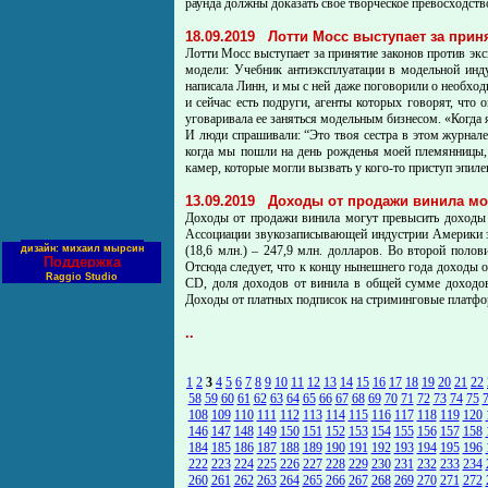
раунда должны доказать своё творческое превосходство
18.09.2019
Лотти Мосс выступает за прин
Лотти Мосс выступает за принятие законов против эк
модели: Учебник антиэксплуатации в модельной инду
написала Линн, и мы с ней даже поговорили о необхо
и сейчас есть подруги, агенты которых говорят, что 
уговаривала ее заняться модельным бизнесом. «Когда я
И люди спрашивали: “Это твоя сестра в этом журнале”
когда мы пошли на день рожденья моей племянницы, и
камер, которые могли вызвать у кого-то приступ эпиле
13.09.2019
Доходы от продажи винила мог
Доходы от продажи винила могут превысить доходы 
Ассоциации звукозаписывающей индустрии Америки за
дизайн: михаил мырсин
(18,6 млн.) – 247,9 млн. долларов. Во второй полов
Поддержка
Отсюда следует, что к концу нынешнего года доходы 
Raggio Studio
СD, доля доходов от винила в общей сумме доходов 
Доходы от платных подписок на стриминговые платфор
..
1
2
3
4
5
6
7
8
9
10
11
12
13
14
15
16
17
18
19
20
21
22
58
59
60
61
62
63
64
65
66
67
68
69
70
71
72
73
74
75
108
109
110
111
112
113
114
115
116
117
118
119
120
146
147
148
149
150
151
152
153
154
155
156
157
158
184
185
186
187
188
189
190
191
192
193
194
195
196
222
223
224
225
226
227
228
229
230
231
232
233
234
260
261
262
263
264
265
266
267
268
269
270
271
272