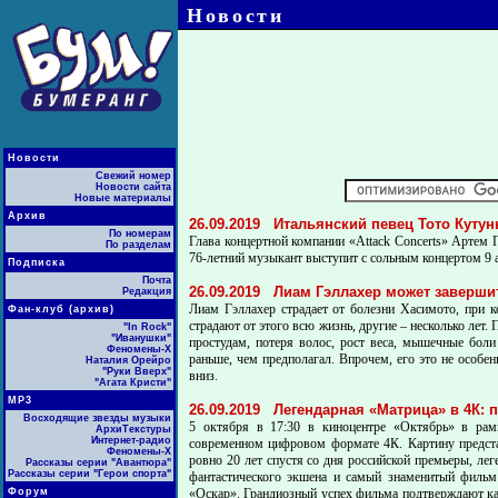
Новости
Новости
Свежий номер
Новости сайта
Новые материалы
Архив
26.09.2019
Итальянский певец Тото Кутун
По номерам
Глава концертной компании «Attack Concerts» Артем 
По разделам
76-летний музыкант выступит с сольным концертом 9 
Подписка
Почта
26.09.2019
Лиам Гэллахер может завершит
Редакция
Лиам Гэллахер страдает от болезни Хасимото, при 
Фан-клуб (архив)
страдают от этого всю жизнь, другие – несколько лет.
"In Rock"
"Иванушки"
простудам, потеря волос, рост веса, мышечные боли
Феномены-Х
раньше, чем предполагал. Впрочем, его это не особен
Наталия Орейро
"Руки Вверх"
вниз.
"Агата Кристи"
МР3
26.09.2019
Легендарная «Матрица» в 4К: 
Восходящие звезды музыки
5 октября в 17:30 в киноцентре «Октябрь» в рам
АрхиТекстуры
Интернет-радио
современном цифровом формате 4К. Картину предста
Феномены-Х
ровно 20 лет спустя со дня российской премьеры, ле
Рассказы серии "Авантюра"
Рассказы серии "Герои спорта"
фантастического экшена и самый знаменитый фильм
Форум
«Оскар». Грандиозный успех фильма подтверждают ка