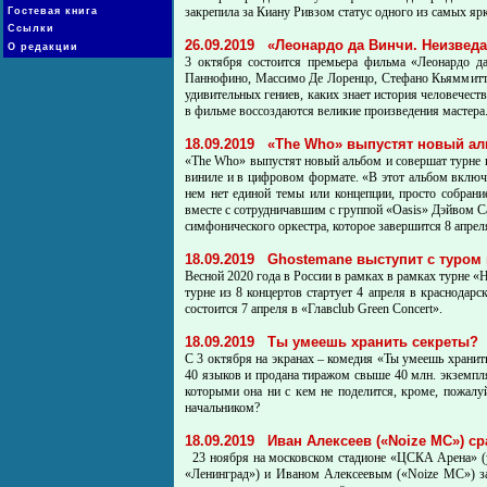
закрепила за Киану Ривзом статус одного из самых яр
Гостевая книга
Ссылки
26.09.2019
«Леонардо да Винчи. Неизвед
О редакции
3 октября состоится премьера фильма «Леонардо д
Паннофино, Массимо Де Лоренцо, Стефано Кьяммитти 
удивительных гениев, каких знает история человече
в фильме воссоздаются великие произведения мастера
18.09.2019
«The Who» выпустят новый ал
«The Who» выпустят новый альбом и совершат турне п
виниле и в цифровом формате. «В этот альбом включе
нем нет единой темы или концепции, просто собран
вместе с сотрудничавшим с группой «Oasis» Дэйвом Са
симфонического оркестра, которое завершится 8 апрел
18.09.2019
Ghostemane выступит с туром 
Весной 2020 года в России в рамках в рамках турне «
турне из 8 концертов стартует 4 апреля в краснодарс
состоится 7 апреля в «Главclub Green Concert».
18.09.2019
Ты умеешь хранить секреты?
С 3 октября на экранах – комедия «Ты умеешь хранить
40 языков и продана тиражом свыше 40 млн. экземпля
которыми она ни с кем не поделится, кроме, пожалуй
начальником?
18.09.2019
Иван Алексеев («Noize MC») с
23 ноября на московском стадионе «ЦСКА Арена» (у
«Ленинград») и Иваном Алексеевым («Noize MC») за