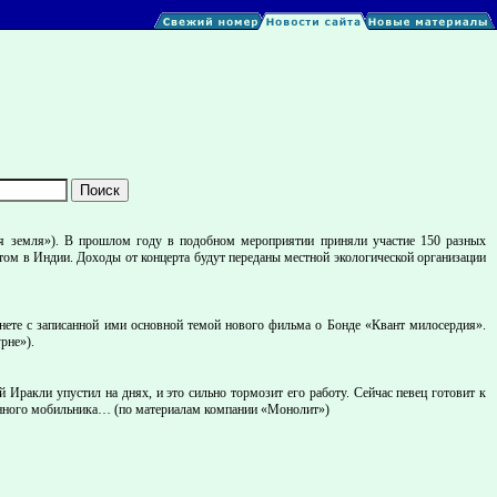
ая земля»). В прошлом году в подобном мероприятии приняли участие 150 разных
ртом в Индии. Доходы от концерта будут переданы местной экологической организации
нете с записанной ими основной темой нового фильма о Бонде «Квант милосердия».
рне»).
Иракли упустил на днях, и это сильно тормозит его работу. Сейчас певец готовит к
рянного мобильника… (по материалам компании «Монолит»)