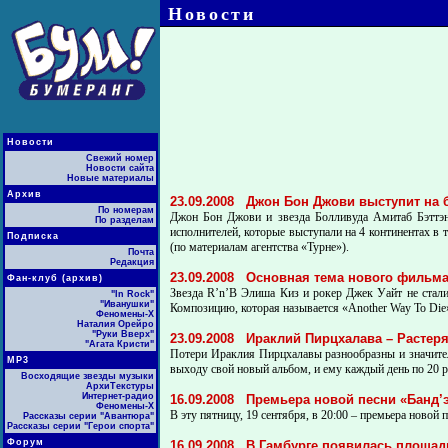
Новости
Новости
Свежий номер
Новости сайта
Новые материалы
Архив
23.09.2008
Джон Бон Джови выступит на 
По номерам
Джон Бон Джови и звезда Болливуда Амитаб Бэттэн
По разделам
исполнителей, которые выступали на 4 континентах в 
Подписка
(по материалам агентства «Турне»).
Почта
Редакция
23.09.2008
Основная тема нового фильма 
Фан-клуб (архив)
Звезда R’n’B Элиша Киз и рокер Джек Уайт не стали
"In Rock"
"Иванушки"
Композицию, которая называется «Another Way To Die» 
Феномены-Х
Наталия Орейро
"Руки Вверх"
23.09.2008
Ираклий Пирцхалава – Растер
"Агата Кристи"
Потери Ираклия Пирцхалавы разнообразны и значитель
МР3
выходу свой новый альбом, и ему каждый день по 20 
Восходящие звезды музыки
АрхиТекстуры
Интернет-радио
16.09.2008
Премьера новой песни «Банд’
Феномены-Х
В эту пятницу, 19 сентября, в 20:00 – премьера новой
Рассказы серии "Авантюра"
Рассказы серии "Герои спорта"
Форум
16.09.2008
В Гамбурге появилась площадь 