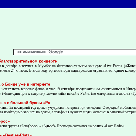
благотворительном концерте
 в декабре выступят в Мумбае на благотворительном концерте «Live Earth» («Жив
течение 24-х часов. В этом году организаторы акции решили ограничиться одним конце
о Бонде уже в интернете
 испытывать терпение фэнов и уже 19 сентября предложили им ознакомиться в Интер
(«Еще один путь к смерти»), можно найти на сайте Уайта. (по материалам агентства «Ту
яша с большой буквы «Р»
ны. За последний год артист умудрился потерять три телефона. Очередной мобильный 
раз необходимо звонить по делам, а телефоны нужных людей остались в записной поте
эрос»
 песни группы «Банд’эрос» - «Адьос!» Премьера состоится на волнах «Love Radio».
«Beatles-Platz»