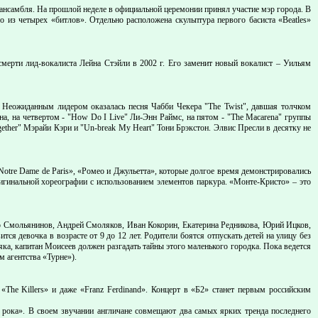
о ансамбля. На прошлой неделе в официальной церемонии принял участие мэр города. В
из четырех «битлов». Отдельно расположена скульптура первого басиста «Beatles»
 смерти лид-вокалиста Лейна Стэйли в 2002 г. Его заменит новый вокалист – Уильям
». Неожиданным лидером оказалась песня Чабби Чекера "The Twist", давшая толчком
на, на четвертом - "How Do I Live" Ли-Энн Раймс, на пятом - "The Macarena" группы
gether" Мэрайи Кэри и "Un-break My Heart" Тони Брэкстон. Элвис Пресли в десятку не
tre Dame de Paris», «Ромео и Джульетта», которые долгое время демонстрировались
игинальной хореографии с использованием элементов паркура. «Монте-Кристо» – это
тур Смольянинов, Андрей Смоляков, Иван Кокорин, Екатерина Редникова, Юрий Ицков,
я девочка в возрасте от 9 до 12 лет. Родители боятся отпускать детей на улицу без
ка, капитан Моисеев должен разгадать тайны этого маленького городка. Пока ведется
м агентства «Турне»).
«The Killers» и даже «Franz Ferdinand». Концерт в «Б2» станет первым российским
о рока». В своем звучании англичане совмещают два самых ярких тренда последнего