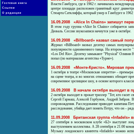
Гостевая книга
Власти Гамбурга, где в 1962 г. начиналась междунаро
Ссылки
центре площади расположен гранитный круг диаметро
Стюарта Сатклиффа, который умер в Гамбурге в 1962 г
О редакции
16.09.2008
«Alice In Chains» запишут пер
В этом году группа «Alice In Chains» собирается за
Дюваль. Сессии звукозаписи начнутся уже в октябре.
16.09.2008
«Billboard» назвал самый поп
Журнал «Billboard» назвал десятку самых популярны
популярности одноименного танца. На втором месте "
«Los Del Rio». Десятку замыкают "Physical" Оливии Н
попал (по материалам агентства «Турне»).
16.09.2008
«Монте-Кристо». Мировая пре
1 октября в театре «Московская оперетта» – премье
на сцене театра, и во многих отношениях обещает п
современное зрелищное шоу, в основе которого класси
16.09.2008
В начале октября выходит в пр
2 октября выходит в прокат триллер "Тот, кто гасит
Сергей Гармаш, Алексей Горбунов, Андрей Зибров. Вто
сопровождения. Расследование приводит капитана Пет
расследование, убийца дает понять Петру, что он – ря
11.09.2008
Британская группа «Infadels» 
27 сентября в московском клубе «Б2» выступит лонд
выступлением коллектива. А 28 сентября в 21.00 коман
Музыку лондонского квинтета «Infadels» можно испо