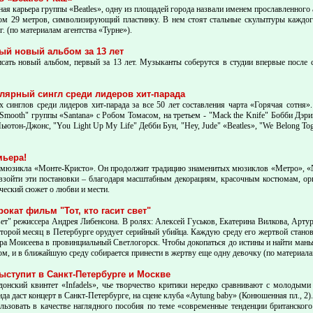
дная карьера группы «Beatles», одну из площадей города назвали именем прославленног
м 29 метров, символизирующий пластинку. В нем стоят стальные скульптуры каждого 
. (по материалам агентства «Турне»).
вый новый альбом за 13 лет
писать новый альбом, первый за 13 лет. Музыканты соберутся в студии впервые после
улярный сингл среди лидеров хит-парада
х синглов среди лидеров хит-парада за все 50 лет составления чарта «Горячая сотня
Smooth" группы «Santana» с Робом Томасом, на третьем - "Mack the Knife" Бобби Дэри
ьютон-Джонс, "You Light Up My Life" Дебби Бун, "Hey, Jude" «Beatles», "We Belong To
мьера!
ра мюзикла «Монте-Кристо». Он продолжит традицию знаменитых мюзиклов «Метро», «No
ревзойти эти постановки – благодаря масштабным декорациям, красочным костюмам, ор
ческий сюжет о любви и мести.
окат фильм "Тот, кто гасит свет"
 свет" режиссера Андрея Либенсона. В ролях: Алексей Гуськов, Екатерина Вилкова, Ар
рой месяц в Петербурге орудует серийный убийца. Каждую среду его жертвой становитс
ра Моисеева в провинциальный Светлогорск. Чтобы докопаться до истины и найти манья
дом, и в ближайшую среду собирается принести в жертву еще одну девочку (по материала
выступит в Санкт-Петербурге и Москве
онский квинтет «Infadels», чье творчество критики нередко сравнивают с молодыми 
да даст концерт в Санкт-Петербурге, на сцене клуба «Aytung baby» (Конюшенная пл., 2).
льзовать в качестве наглядного пособия по теме «современные тенденции британског