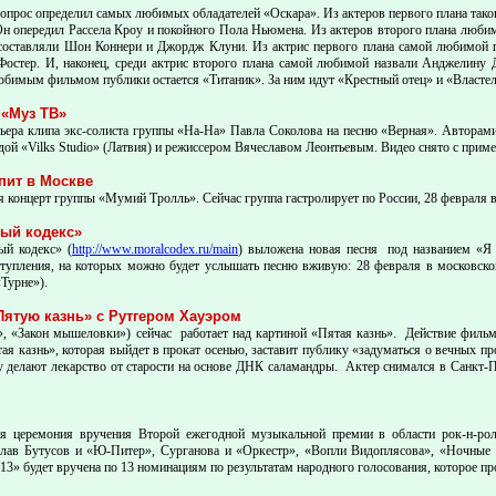
прос определил самых любимых обладателей «Оскара». Из актеров первого плана тако
н опередил Рассела Кроу и покойного Пола Ньюмена. Из актеров второго плана любим
оставляли Шон Коннери и Джордж Клуни. Из актрис первого плана самой любимой п
Фостер. И, наконец, среди актрис второго плана самой любимой назвали Анджелину 
юбимым фильмом публики остается «Титаник». За ним идут «Крестный отец» и «Властел
 «Муз ТВ»
мьера клипа экс-солиста группы «На-На» Павла Соколова на песню «Верная». Авторам
андой «Vilks Studio» (Латвия) и режиссером Вячеславом Леонтьевым. Видео снято с при
пит в Москве
 концерт группы «Мумий Тролль». Сейчас группа гастролирует по России, 28 февраля в
ый кодекс»
ый кодекс» (
http://www.moralcodex.ru/main
) выложена новая песня под названием «Я
упления, на которых можно будет услышать песню вживую: 28 февраля в московском
«Турне»).
Пятую казнь» с Рутгером Хауэром
 «Закон мышеловки») сейчас работает над картиной «Пятая казнь». Действие фильма 
ая казнь», которая выйдет в прокат осенью, заставит публику «задуматься о вечных п
у делают лекарство от старости на основе ДНК саламандры. Актер снимался в Санкт-П
 церемония вручения Второй ежегодной музыкальной премии в области рок-н-рол
слав Бутусов и «Ю-Питер», Сурганова и «Оркестр», «Вопли Видоплясова», «Ночные
3» будет вручена по 13 номинациям по результатам народного голосования, которое про