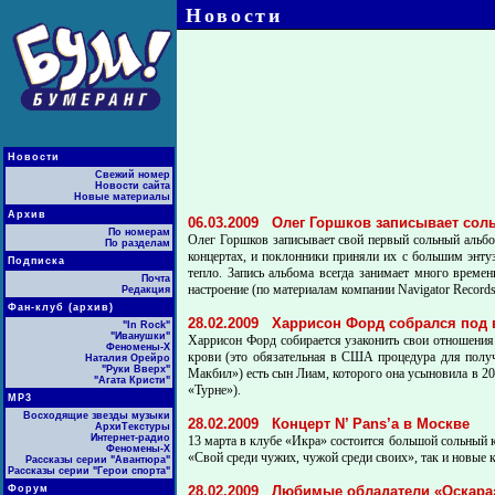
Новости
Новости
Свежий номер
Новости сайта
Новые материалы
Архив
06.03.2009
Олег Горшков записывает сол
По номерам
Олег Горшков записывает свой первый сольный альбом
По разделам
концертах, и поклонники приняли их с большим энту
Подписка
тепло. Запись альбома всегда занимает много време
Почта
настроение (по материалам компании Navigator Records
Редакция
Фан-клуб (архив)
28.02.2009
Харрисон Форд собрался под 
"In Rock"
"Иванушки"
Харрисон Форд собирается узаконить свои отношения 
Феномены-Х
крови (это обязательная в США процедура для получ
Наталия Орейро
"Руки Вверх"
Макбил») есть сын Лиам, которого она усыновила в 20
"Агата Кристи"
«Турне»).
МР3
Восходящие звезды музыки
28.02.2009
Концерт N’ Pans’а в Москве
АрхиТекстуры
Интернет-радио
13 марта в клубе «Икра» состоится большой сольный к
Феномены-Х
«Свой среди чужих, чужой среди своих», так и новые
Рассказы серии "Авантюра"
Рассказы серии "Герои спорта"
Форум
28.02.2009
Любимые обладатели «Оскара