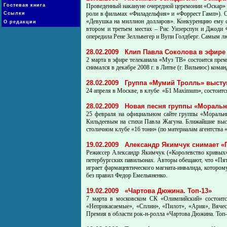
Гостевая книга
Проведенный накануне очередной церемонии «Оскар» о
роли в фильмах «Филадельфия» и «Форрест Гамп»). О
Ссылки
«Девушка на миллион долларов». Конкуренцию ему с
О редакции
втором и третьем местах – Рис Уизерспун и Джоди 
опередила Рене Зелльвегер и Вупи Голдберг. Самым л
28.02.2009
Клип Павла Соколова в эфире
2 марта в эфире телеканала «Муз ТВ» состоится пре
снимался в декабре 2008 г. в Литве (г. Вильнюс) ком
28.02.2009
Группа «Мумий Тролль» высту
24 апреля в Москве, в клубе «Б1 Maximum», состоится
28.02.2009
Новая песня группы «Моральн
25 февраля на официальном сайте группы «Моральн
Кильдеевым на стихи Павла Жагуна. Ближайшие выст
столичном клубе «16 тонн» (по материалам агентства 
19.02.2009
Александр Якимчук снимает «
Режиссер Александр Якимчук («Королевство кривых»,
петербургских павильонах. Авторы обещают, что «Пят
играет фармацевтического магната-инвалида, котором
без правил Федор Емельяненко.
19.02.2009
«Чартова Дюжина. Топ-13»
7 марта в московском СК «Олимпийский» состоится
«Неприкасаемые», «Сплин», «Пилот», «Ария», Вяче
Премия в области рок-н-ролла «Чартова Дюжина. Топ-1