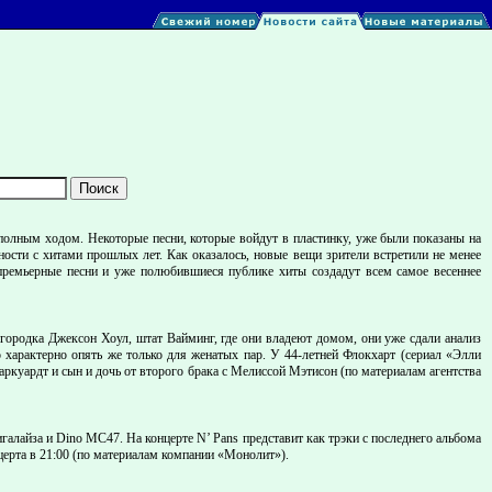
 полным ходом. Некоторые песни, которые войдут в пластинку, уже были показаны на
ости с хитами прошлых лет. Как оказалось, новые вещи зрители встретили не менее
” премьерные песни и уже полюбившиеся публике хиты создадут всем самое весеннее
 городка Джексон Хоул, штат Вайминг, где они владеют домом, они уже сдали анализ
 характерно опять же только для женатых пар. У 44-летней Флокхарт (сериал «Элли
аркуардт и сын и дочь от второго брака с Мелиссой Мэтисон (по материалам агентства
галайза и Dino MC47. На концерте N’ Pans представит как трэки с последнего альбома
ерта в 21:00 (по материалам компании «Монолит»).