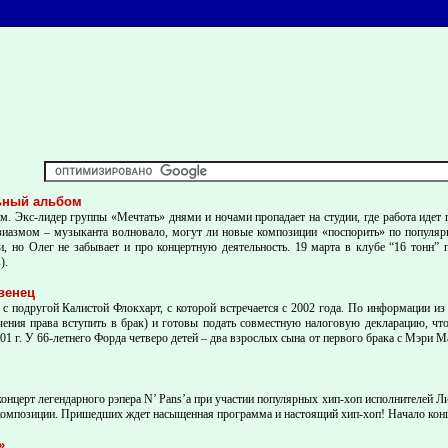
ьный альбом
. Экс-лидер группы «Мечтать» днями и ночами пропадает на студии, где работа идет
зиазмом – музыканта волновало, могут ли новые композиции «поспорить» по популярн
ни, но Олег не забывает и про концертную деятельность. 19 марта в клубе “16 тонн
).
венец
с подругой Калистой Флокхарт, с которой встречается с 2002 года. По информации из
ения права вступить в брак) и готовы подать совместную налоговую декларацию, что
01 г. У 66-летнего Форда четверо детей – два взрослых сына от первого брака с Мэри М
онцерт легендарного рэпера N’ Pans’a при участии популярных хип-хоп исполнителей Ли
 композиции. Пришедших ждет насыщенная программа и настоящий хип-хоп! Начало конц
»