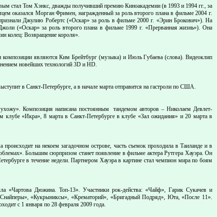
вым стал Том Хэнкс, дважды получивший премию Киноакадемии (в 1993 и 1994 гг., за
цем оказался Морган Фримен, награжденный за роль второго плана в фильме 2004 г.
ризнали Джулию Робертс («Оскар» за роль в фильме 2000 г. «Эрин Брокович»). На
Джоли («Оскар» за роль второго плана в фильме 1999 г. «Прерванная жизнь»). Она
ин колец: Возвращение короля».
и композиции являются Ким Брейтбург (музыка) и Июль Губаева (слова). Видеоклип
менением новейших технологий 3D и HD.
ыступит в Санкт-Петербурге, а в начале марта отправится на гастроли по США.
 ухожу». Композиция написана постоянным тандемом авторов – Николаем Девлет-
 клубе «Икра», 8 марта в Санкт-Петербурге в клубе «Зал ожидания» и 20 марта в
происходит на некоем загадочном острове, часть съемок проходила в Таиланде и в
роблемах». Большим сюрпризом станет появление в фильме актера Рутгера Хауэра. Он
етербурге в течение недели. Партнером Хауэра в картине стал чемпион мира по боям
ла «Чартова Дюжина. Топ-13». Участники рок-действа: «Чайф», Гарик Сукачев и
 Снайперы», «Кукрыниксы», «Крематорий», «Бригадный Подряд», Юта, «После 11».
ходит с 1 января по 28 февраля 2009 года.