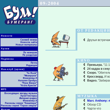
09-2004
ОТ РЕDАКЦИ
Новости
Друзья встречаю
Свежий номер
Новости сайта
Новые материалы
Архив
По номерам
По разделам
Подписка
КИNО
Почта
Премьера.
"11:1
Редакция
24 кадра в секу
Фан-клуб (архив)
Скоро.
"Обитель
"In Rock"
"Иванушки"
Кроссворд.
И вс
Феномены-Х
Видео.
"Забирая
Наталия Орейро
"Руки Вверх"
"Агата Кристи"
МР3
Восходящие звезды музыки
МУZЫКА
АрхиТекстуры
Интернет-радио
Marc Anthony: 
Феномены-Х
Рассказы серии "Авантюра"
Обзор CD
Рассказы серии "Герои спорта"
Чарти что
Форум