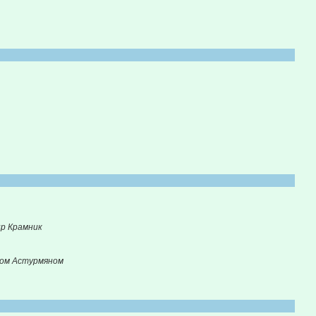
ир Крамник
дом Астурмяном