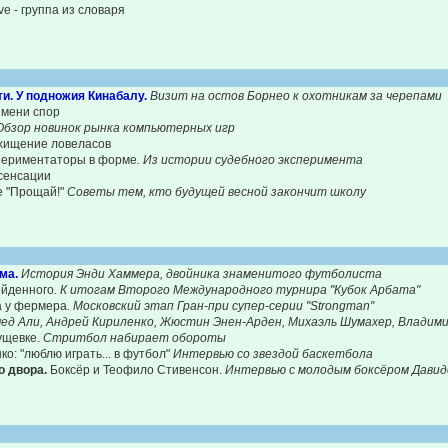
e - группа из словаря
ти.
У подножия Кинабалу.
Визит на остов Борнео к охотникам за черепами
имени спор
Обзор новинок рынка компьютерных игр
хищение ловеласов
ериментаторы в форме
. Из истории судебного эксперимента
сенсации
е "Прощай!"
Советы тем, кто будущей весной закончит школу
ма.
История Энди Хаммера, двойника знаменитого футболиста
ойденного
. К итогам Второго Международного турнира "Кубок Арбата"
а у фермера
. Московский этап Гран-при супер-серии "Strongman"
ед Али, Андрей Кириленко, Жюстин Энен-Арден, Михаэль Шумахер, Владим
ущевке.
Стритбол набирает обороты
о: "люблю играть... в футбол"
Интервью со звездой баскетбола
о двора.
Боксёр и Теофило Стивенсон.
Интервью с молодым боксёром Дави