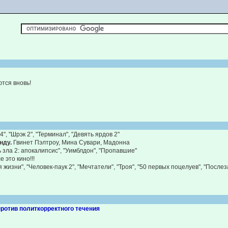
И
тся вновь!
4", "Шрэк 2", "Терминал", "Девять ярдов 2"
нду.
Гвинет Пэлтроу, Мина Сувари, Мадонна
 зла 2: апокалипсис", "Уимблдон", "Пропавшие"
е это кино!!!
 жизни", "Человек-паук 2", "Мечтатели", "Троя", "50 первых поцелуев", "Послез
против политкорректного течения