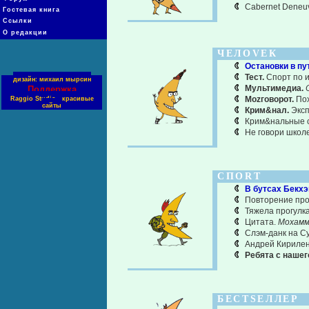
Cabernet Deneuv
Гостевая книга
Ссылки
О редакции
ЧЕЛОVЕК
Остановки в пу
Тест.
Спорт по 
дизайн: михаил мырсин
Мультимедиа.
Поддержка
Моzговорот.
По
Raggio Studio - красивые
сайты
Крим&нал.
Эксп
Крим&нальные 
Не говори школ
СПОRТ
В бутсах Бекхэ
Повторение пр
Тяжела прогулк
Цитата.
Мохамм
Слэм-данк на С
Андрей Кириленк
Ребята с нашег
БЕСТSЕЛЛЕР