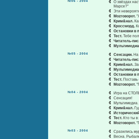
№06 - 2004
О звёздах нас
Марсе?"
Эти невероятн
Моzговорот.
"
Крим&нал.
Ка
Кроссwорд.
Ко
Остановки в п
Тест.
Тебе пол
Читатель-пис
Мультимедиа
№05 - 2004
Сенсации.
На 
Читатель-пис
Крим&нал.
За
Мультимедиа
Остановки в п
Тест.
Поставь 
Моzговорот.
"
№04 - 2004
Игра на СТОЛ
Сенсация!
Мультимедиа
Крим&нал.
Гу
Исторический
Тест.
Кто ты в 
Моzговорот.
"
№03 - 2004
Сразились мур
Весна. Рыбалк