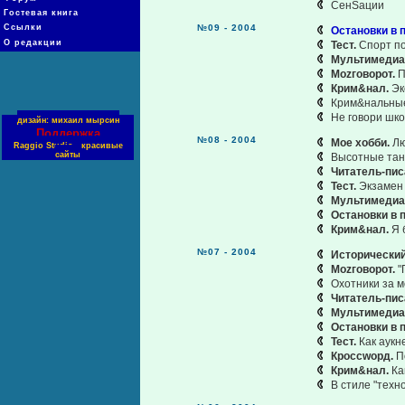
СенSации
Гостевая книга
Ссылки
№09 - 2004
Остановки в п
О редакции
Тест.
Спорт по
Мультимедиа
Моzговорот.
П
Крим&нал.
Эк
Крим&нальны
Не говори шко
дизайн: михаил мырсин
Поддержка
№08 - 2004
Мое хобби.
Лю
Raggio Studio - красивые
сайты
Высотные тан
Читатель-пис
Тест.
Экзамен 
Мультимедиа
Остановки в п
Крим&нал.
Я 
№07 - 2004
Исторический
Моzговорот.
"
Охотники за 
Читатель-пис
Мультимедиа
Остановки в п
Тест.
Как аукне
Кроссwорд.
П
Крим&нал.
Ка
В стиле "техно