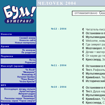
ЧЕЛОVЕК 2004
№12 - 2004
Читатель-писа
Остановки в п
Новости
Мультимедиа
Свежий номер
Новости сайта
Welcome, нов
Новые материалы
Где зимуют ра
Архив
Моzговорот.
Н
По номерам
Дочки + матер
По разделам
От науки до т
Подписка
Кроссворд.
З
Почта
Редакция
№11 - 2004
Остановки в п
Фан-клуб (архив)
Тест.
Рафаэль
"In Rock"
"Иванушки"
Мультимедиа
Феномены-Х
Наталия Орейро
Крим&нал.
Те
"Руки Вверх"
Исторический
"Агата Кристи"
МР3
№10 - 2004
Остановки в п
Восходящие звезды музыки
Тест.
Душа нар
АрхиТекстуры
Интернет-радио
Мультимедиа
Феномены-Х
Рассказы серии "Авантюра"
Крим&нал.
"Г
Рассказы серии "Герои спорта"
Кроссwорд.
С 
Форум