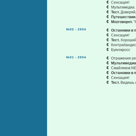
Сенсация!
Мультимедиа
Тест.
Доверяй,
Путешествия
Моzговорот.
"
№02 - 2004
Остановки в п
Сенсация!
Тест.
Хороший 
Контрабандис
Букvокросс
№01 - 2004
Отражения ре
Мультимедиа
Смайликов.NE
Остановки в п
Сенsация!
Тест.
Видишь л