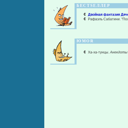
БЕСТSЕЛЛЕР
Двойная фантазия Дяч
Рафаэль Сабатини. "По
ЮМОR
Ха-ха-тунцы.
Анекдоты