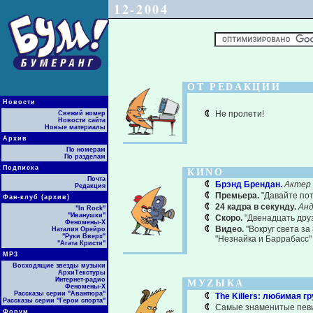
12-2004
ОТ РЕDАКЦИИ
Новости
Не пролети!
Свежий номер
Новости сайта
Новые материалы
Архив
По номерам
По разделам
Подписка
КИNО
Почта
Брэнд Брендан.
Актер
Редакция
Премьера.
"Давайте пот
Фан-клуб (архив)
24 кадра в секунду.
Анд
"In Rock"
"Иванушки"
Скоро.
"Двенадцать друз
Феномены-Х
Видео.
"Вокруг света за
Наталия Орейро
"Руки Вверх"
"Незнайка и Баррабасс"
"Агата Кристи"
МР3
Восходящие звезды музыки
АрхиТекстуры
Интернет-радио
МУZЫКА
Феномены-Х
Рассказы серии "Авантюра"
The Killers: любимая г
Рассказы серии "Герои спорта"
Самые знаменитые пе
Форум