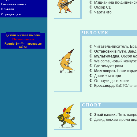
Мэш-анина по-диджейс
Гостевая книга
Обзор CD
Ссылки
Чарти что
О редакции
ЧЕЛОVЕК
дизайн: михаил мырсин
Поддержка
Raggio Studio - красивые
Читатель-писатель. Бра
сайты
Остановки в пути.
Ванда
Мультимедиа.
Обзор н
Welcome, новый конкурс
Где зимуют раки
Моzговорот.
Ножи кард
Дочки + матери
От науки до техники
Кроссворд.
ЗаСТОЛьны
СПОRТ
Знай наших.
Пять лавро
Дэвид Бекхэм в роли ди